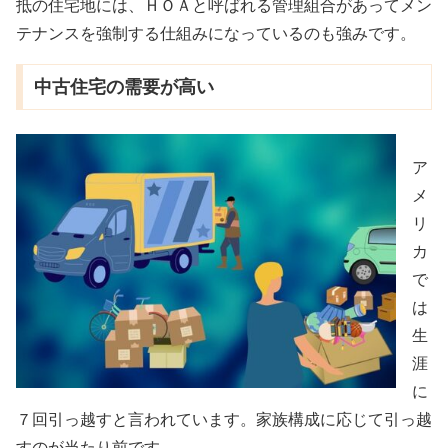
抵の住宅地には、ＨＯＡと呼ばれる管理組合があってメン
テナンスを強制する仕組みになっているのも強みです。
中古住宅の需要が高い
ア
メ
リ
カ
で
は
生
涯
に
７回引っ越すと言われています。家族構成に応じて引っ越
すのが当たり前です。